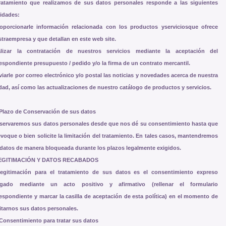
tratamiento que realizamos de sus datos personales responde a las siguientes
lidades:
roporcionarle información relacionada con los productos yserviciosque ofrece
traempresa y que detallan en este web site.
alizar la contratación de nuestros servicios mediante la aceptación del
espondiente presupuesto / pedido y/o la firma de un contrato mercantil.
viarle por correo electrónico y/o postal las noticias y novedades acerca de nuestra
dad, así como las actualizaciones de nuestro catálogo de productos y servicios.
 Plazo de Conservación de sus datos
servaremos sus datos personales desde que nos dé su consentimiento hasta que
evoque o bien solicite la limitación del tratamiento. En tales casos, mantendremos
datos de manera bloqueada durante los plazos legalmente exigidos.
LEGITIMACIÓN Y DATOS RECABADOS
legitimación para el tratamiento de sus datos es el consentimiento expreso
rgado mediante un acto positivo y afirmativo (rellenar el formulario
espondiente y marcar la casilla de aceptación de esta política) en el momento de
litarnos sus datos personales.
 Consentimiento para tratar sus datos