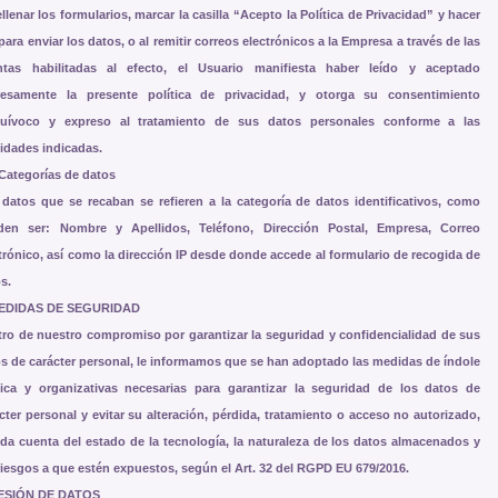
ellenar los formularios, marcar la casilla “Acepto la Política de Privacidad” y hacer
 para enviar los datos, o al remitir correos electrónicos a la Empresa a través de las
ntas habilitadas al efecto, el Usuario manifiesta haber leído y aceptado
resamente la presente política de privacidad, y otorga su consentimiento
quívoco y expreso al tratamiento de sus datos personales conforme a las
lidades indicadas.
 Categorías de datos
datos que se recaban se refieren a la categoría de datos identificativos, como
den ser: Nombre y Apellidos, Teléfono, Dirección Postal, Empresa, Correo
trónico, así como la dirección IP desde donde accede al formulario de recogida de
s.
MEDIDAS DE SEGURIDAD
ro de nuestro compromiso por garantizar la seguridad y confidencialidad de sus
s de carácter personal, le informamos que se han adoptado las medidas de índole
nica y organizativas necesarias para garantizar la seguridad de los datos de
cter personal y evitar su alteración, pérdida, tratamiento o acceso no autorizado,
da cuenta del estado de la tecnología, la naturaleza de los datos almacenados y
riesgos a que estén expuestos, según el Art. 32 del RGPD EU 679/2016.
CESIÓN DE DATOS