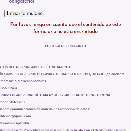
obligatorios.
Por favor, tenga en cuenta que el contenido de este
formulario no está encriptado
POLÍTICA DE PRIVACIDAD
DATOS DEL RESPONSABLE DEL TRATAMIENTO
ón Social: CLUB ESPORTIU CAVALL DE MAR CENTRE D'EQUITACIÓ (en adelante,
Empresa” o el “Responsable”).
: G55032494
icilio: LUGAR VEINAT DE GAIA Nº 28 - 17240 - LLAGOSTERA - GIRONA
fono: 615606613
l para comunicaciones en materia de Protección de datos:
alldemar@gmail.com
 Normativa aplicable
tra Política de Privacidad se ha diseñado de acuerdo con el
Reglamento General