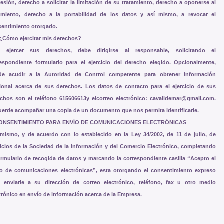
esión, derecho a solicitar la limitación de su tratamiento, derecho a oponerse al
tamiento, derecho a la portabilidad de los datos y así mismo, a revocar el
sentimiento otorgado.
 ¿Cómo ejercitar mis derechos?
a ejercer sus derechos, debe dirigirse al responsable, solicitando el
espondiente formulario para el ejercicio del derecho elegido. Opcionalmente,
de acudir a la Autoridad de Control competente para obtener información
ional acerca de sus derechos. Los datos de contacto para el ejercicio de sus
echos son el teléfono
615606613
y elcorreo electrónico:
cavalldemar@gmail.com
.
erde acompañar una copia de un documento que nos permita identificarle.
CONSENTIMIENTO PARA ENVÍO DE COMUNICACIONES ELECTRÓNICAS
mismo, y de acuerdo con lo establecido en la Ley 34/2002, de 11 de julio, de
icios de la Sociedad de la Información y del Comercio Electrónico, completando
ormulario de recogida de datos y marcando la correspondiente casilla “Acepto el
ío de comunicaciones electrónicas”, esta otorgando el consentimiento expreso
a enviarle a su dirección de correo electrónico, teléfono, fax u otro medio
trónico en envío de información acerca de la Empresa.