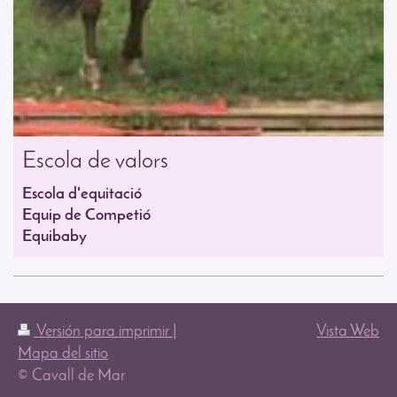
Escola de valors
Escola d'equitació
Equip de Competió
Equibaby
Versión para imprimir
|
Vista Web
Mapa del sitio
© Cavall de Mar